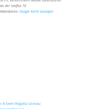
SCITL Vereinsheim Aasee Ibbenbüren
An der Umflut 79
Ibbenbüren
,
Google Karte anzeigen
«
8-Seen-Regatta Gronau